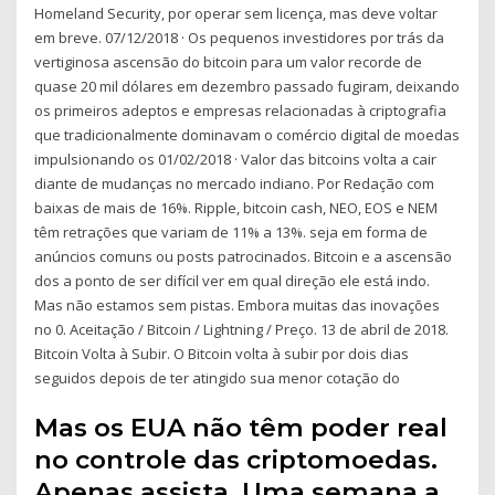
Homeland Security, por operar sem licença, mas deve voltar
em breve. 07/12/2018 · Os pequenos investidores por trás da
vertiginosa ascensão do bitcoin para um valor recorde de
quase 20 mil dólares em dezembro passado fugiram, deixando
os primeiros adeptos e empresas relacionadas à criptografia
que tradicionalmente dominavam o comércio digital de moedas
impulsionando os 01/02/2018 · Valor das bitcoins volta a cair
diante de mudanças no mercado indiano. Por Redação com
baixas de mais de 16%. Ripple, bitcoin cash, NEO, EOS e NEM
têm retrações que variam de 11% a 13%. seja em forma de
anúncios comuns ou posts patrocinados. Bitcoin e a ascensão
dos a ponto de ser difícil ver em qual direção ele está indo.
Mas não estamos sem pistas. Embora muitas das inovações
no 0. Aceitação / Bitcoin / Lightning / Preço. 13 de abril de 2018.
Bitcoin Volta à Subir. O Bitcoin volta à subir por dois dias
seguidos depois de ter atingido sua menor cotação do
Mas os EUA não têm poder real
no controle das criptomoedas.
Apenas assista. Uma semana a