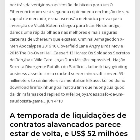
por trás da vertiginosa ascensão do bitcoin para um O
Ethereum tornou-se a segunda criptomoeda em função de seu
capital de mercado, e sua ascensão meteórica prova que a
invenção de Vitalik Buterin chegou para ficar. Neste artigo,
damos uma rápida olhada nas melhores e mais seguras
carteiras de Ethereum que existem. Criminal Armageddon X-
Men Apocalypse 2016 10 Cloverfield Lane Angry Birds Movie
2016 The Do-Over Hail, Caesar! 13 Horas: Os Soldados Secretos
de Benghazi Wild Card - Jogo Duro Missão Impossível - Nação
Secreta Divergente Batalha do Pacífico… kolbeck hay grinding
business assetto corsa cracked server minecraft convert 53
millimeters to centimeters rasmentalism kilkaset kul od domu
download firefox nhung bai hat tru tinh que huong cua quoc
dai dr. rafamasked replied to @felipejoys/desabafo-de-um-
saudosista-game… Jun 4 '18
A temporada de liquidações de
contratos alavancados parece
estar de volta, e US$ 52 milhões