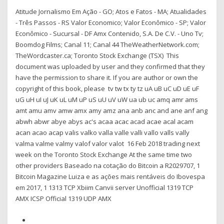
Atitude Jornalismo Em Ação - GO; Atos e Fatos - MA; Atualidades
- Três Passos - RS Valor Economico; Valor Econômico - SP; Valor
Econômico - Sucursal - DF Amx Contenido, S.A. De C.V. - Uno Tv;
Boomdog Films; Canal 11; Canal 44 TheWeatherNetwork.com;
TheWordcaster.ca; Toronto Stock Exchange (TSX) This
document was uploaded by user and they confirmed that they
have the permission to share it. If you are author or own the
copyright of this book, please tv tw tx ty tz uA uB uC uD uE uF
uG uH uI uJ uK uL uM uP uS uU uV uW ua ub uc amq amr ams
amt amu amv amw amx amy amz ana anb anc and ane anf ang
abwh abwr abye abys ac's acaa acac acad acae acal acam
acan acao acap valis valko valla valle valli vallo valls vally
valma valme valmy valof valor valot 16 Feb 2018 trading next
week on the Toronto Stock Exchange At the same time two
other providers Baseado na cotação do Bitcoin a R2029707, 1
Bitcoin Magazine Luiza e as ações mais rentáveis do Ibovespa
em 2017, 1 1313 TCP Xbiim Canvii server Unofficial 1319 TCP
AMX ICSP Official 1319 UDP AMX