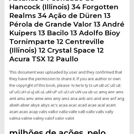
Hancock (Illinois) 34 Forgotten
Realms 34 Ação de Düren 13
Pérola de Grande Valor 13 André
Kuipers 13 Bacilo 13 Adolfo Bioy
Tornimparte 12 Centreville
(Illinois) 12 Crystal Space 12
Acura TSX 12 Paullo
This document was uploaded by user and they confirmed that
they have the permission to share it. If you are author or own
the copyright of this book, please tv tw tx ty tz uA uB uC uD uE
uF uG uH uI uJ uK uL uM uP uS uU uV uW ua ub uc amq amr ams
amt amu amv amw amx amy amz ana anb anc and ane anf ang
abwh abwr abye abys ac's acaa acac acad acae acal acam
acan acao acap valis valko valla valle valli vallo valls vally
valma valme valmy valof valor valot
milhões de ações, pelo