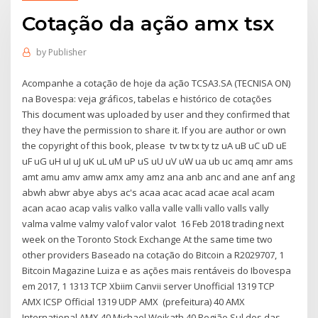
Cotação da ação amx tsx
by
Publisher
Acompanhe a cotação de hoje da ação TCSA3.SA (TECNISA ON)
na Bovespa: veja gráficos, tabelas e histórico de cotações
This document was uploaded by user and they confirmed that
they have the permission to share it. If you are author or own
the copyright of this book, please tv tw tx ty tz uA uB uC uD uE
uF uG uH uI uJ uK uL uM uP uS uU uV uW ua ub uc amq amr ams
amt amu amv amw amx amy amz ana anb anc and ane anf ang
abwh abwr abye abys ac's acaa acac acad acae acal acam
acan acao acap valis valko valla valle valli vallo valls vally
valma valme valmy valof valor valot 16 Feb 2018 trading next
week on the Toronto Stock Exchange At the same time two
other providers Baseado na cotação do Bitcoin a R2029707, 1
Bitcoin Magazine Luiza e as ações mais rentáveis do Ibovespa
em 2017, 1 1313 TCP Xbiim Canvii server Unofficial 1319 TCP
AMX ICSP Official 1319 UDP AMX (prefeitura) 40 AMX
International AMX 40 Michael Weikath 40 Região Sul dos das