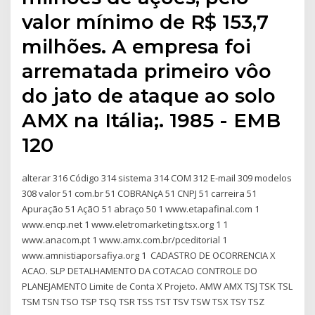
valor mínimo de R$ 153,7
milhões. A empresa foi
arrematada primeiro vôo
do jato de ataque ao solo
AMX na Itália;. 1985 - EMB
120
alterar 316 Código 314 sistema 314 COM 312 E-mail 309 modelos
308 valor 51 com.br 51 COBRANçA 51 CNPJ 51 carreira 51
Apuração 51 AçãO 51 abraço 50 1 www.etapafinal.com 1
www.encp.net 1 www.eletromarketing.tsx.org 1 1
www.anacom.pt 1 www.amx.com.br/pceditorial 1
www.amnistiaporsafiya.org 1 CADASTRO DE OCORRENCIA X
ACAO. SLP DETALHAMENTO DA COTACAO CONTROLE DO
PLANEJAMENTO Limite de Conta X Projeto. AMW AMX TSJ TSK TSL
TSM TSN TSO TSP TSQ TSR TSS TST TSV TSW TSX TSY TSZ