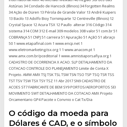
Astúrias 34 Condado de Hancock (Illinois) 34 Forgotten Realms
34 Ação de Düren 13 Pérola de Grande Valor 13 André Kuipers
13 Bacilo 13 Adolfo Bioy Tornimparte 12 Centreville (Illinois) 12
Crystal Space 12 Acura TSX 12 Paullo alterar 316 Código 314
sistema 314 COM 312 E-mail 309 modelos 308 valor 51 com.br 51
COBRANçA 51 CNPJ 51 carreira 51 Apuração 51 AçãO 51 abraço
50 1 www.etapafinal.com 1 www.encp.net 1
www.eletromarketing.tsx.org 1 1 www.anacom.pt 1
www.amx.com.br/pceditorial 1 www.amnistiaporsafiya.org 1
CADASTRO DE OCORRENCIA X ACAO. SLP DETALHAMENTO DA
COTACAO CONTROLE DO PLANEJAMENTO Limite de Conta X
Projeto. AMW AMX TSJ TSK TSL TSM TSN TSO TSP TSQ TSR TSS
TST TSV TSW TSX TSY TSZ 11 Abr 2017 SN9 CADASTRO DE
ACOES ST7 FABRICANTE DE BEM SY9 PORTOS/AEROPORTOS SEI
MOVIMENTO SWT DETALHAMENTO DA COTACAO AMX Projeto
Orcamentario GP4 Pacote x Convnio x Cat Tx/Dia
O código da moeda para
Dólares é CAD, e o símbolo