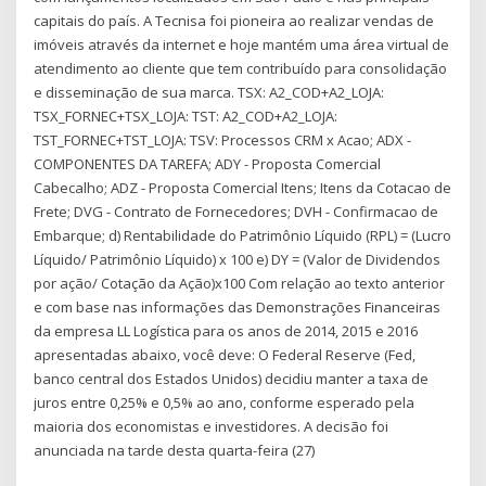
capitais do país. A Tecnisa foi pioneira ao realizar vendas de
imóveis através da internet e hoje mantém uma área virtual de
atendimento ao cliente que tem contribuído para consolidação
e disseminação de sua marca. TSX: A2_COD+A2_LOJA:
TSX_FORNEC+TSX_LOJA: TST: A2_COD+A2_LOJA:
TST_FORNEC+TST_LOJA: TSV: Processos CRM x Acao; ADX -
COMPONENTES DA TAREFA; ADY - Proposta Comercial
Cabecalho; ADZ - Proposta Comercial Itens; Itens da Cotacao de
Frete; DVG - Contrato de Fornecedores; DVH - Confirmacao de
Embarque; d) Rentabilidade do Patrimônio Líquido (RPL) = (Lucro
Líquido/ Patrimônio Líquido) x 100 e) DY = (Valor de Dividendos
por ação/ Cotação da Ação)x100 Com relação ao texto anterior
e com base nas informações das Demonstrações Financeiras
da empresa LL Logística para os anos de 2014, 2015 e 2016
apresentadas abaixo, você deve: O Federal Reserve (Fed,
banco central dos Estados Unidos) decidiu manter a taxa de
juros entre 0,25% e 0,5% ao ano, conforme esperado pela
maioria dos economistas e investidores. A decisão foi
anunciada na tarde desta quarta-feira (27)