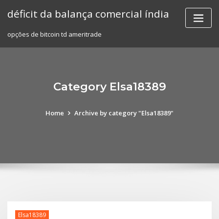
Skip
déficit da balança comercial índia
to
content
opções de bitcoin td ameritrade
Category Elsa18389
Home
Archive by category "Elsa18389"
Elsa18389