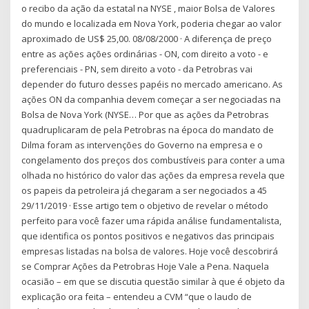
o recibo da ação da estatal na NYSE , maior Bolsa de Valores
do mundo e localizada em Nova York, poderia chegar ao valor
aproximado de US$ 25,00. 08/08/2000 · A diferença de preço
entre as ações ações ordinárias - ON, com direito a voto - e
preferenciais - PN, sem direito a voto - da Petrobras vai
depender do futuro desses papéis no mercado americano. As
ações ON da companhia devem começar a ser negociadas na
Bolsa de Nova York (NYSE… Por que as ações da Petrobras
quadruplicaram de pela Petrobras na época do mandato de
Dilma foram as intervenções do Governo na empresa e o
congelamento dos preços dos combustíveis para conter a uma
olhada no histórico do valor das ações da empresa revela que
os papeis da petroleira já chegaram a ser negociados a 45
29/11/2019 · Esse artigo tem o objetivo de revelar o método
perfeito para você fazer uma rápida análise fundamentalista,
que identifica os pontos positivos e negativos das principais
empresas listadas na bolsa de valores. Hoje você descobrirá
se Comprar Ações da Petrobras Hoje Vale a Pena. Naquela
ocasião – em que se discutia questão similar à que é objeto da
explicação ora feita – entendeu a CVM “que o laudo de