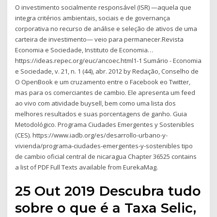
O investimento socialmente responsável (ISR) —aquela que
integra critérios ambientais, sociais e de governança
corporativa no recurso de análise e seleção de ativos de uma
carteira de investimento— veio para permanecer.Revista
Economia e Sociedade, Instituto de Economia…
https://ideas.repec.org/euc/ancoec.html1-1 Sumário - Economia
e Sociedade, v. 21, n. 1 (44), abr. 2012 by Redação, Conselho de
O OpenBook e um cruzamento entre o Facebook eo Twitter,
mas para os comerciantes de cambio. Ele apresenta um feed
ao vivo com atividade buysell, bem como uma lista dos
melhores resultados e suas porcentagens de ganho. Guia
Metodológico. Programa Ciudades Emergentes y Sostenibles
(CES). https://www.iadb.org/es/desarrollo-urbano-y-
vivienda/programa-ciudades-emergentes-y-sostenibles tipo
de cambio oficial central de nicaragua Chapter 36525 contains
a list of PDF Full Texts available from EurekaMag.
25 Out 2019 Descubra tudo
sobre o que é a Taxa Selic,