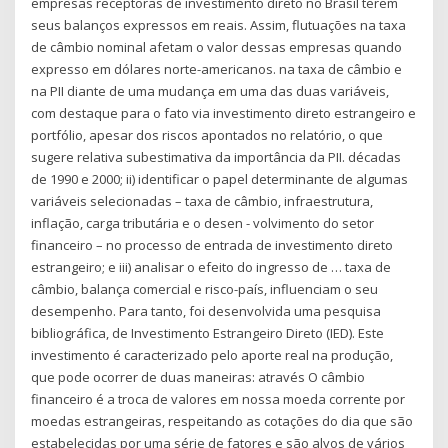
empresas receptoras de investimento direto no Brasil terem
seus balanços expressos em reais. Assim, flutuações na taxa
de câmbio nominal afetam o valor dessas empresas quando
expresso em dólares norte-americanos. na taxa de câmbio e
na PII diante de uma mudança em uma das duas variáveis,
com destaque para o fato via investimento direto estrangeiro e
portfólio, apesar dos riscos apontados no relatório, o que
sugere relativa subestimativa da importância da PII. décadas
de 1990 e 2000; ii) identificar o papel determinante de algumas
variáveis selecionadas – taxa de câmbio, infraestrutura,
inflação, carga tributária e o desen - volvimento do setor
financeiro – no processo de entrada de investimento direto
estrangeiro; e iii) analisar o efeito do ingresso de … taxa de
câmbio, balança comercial e risco-país, influenciam o seu
desempenho. Para tanto, foi desenvolvida uma pesquisa
bibliográfica, de Investimento Estrangeiro Direto (IED). Este
investimento é caracterizado pelo aporte real na produção,
que pode ocorrer de duas maneiras: através O câmbio
financeiro é a troca de valores em nossa moeda corrente por
moedas estrangeiras, respeitando as cotações do dia que são
estabelecidas por uma série de fatores e são alvos de vários