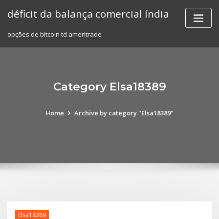
Skip
déficit da balança comercial índia
to
content
opções de bitcoin td ameritrade
Category Elsa18389
Home
Archive by category "Elsa18389"
Elsa18389